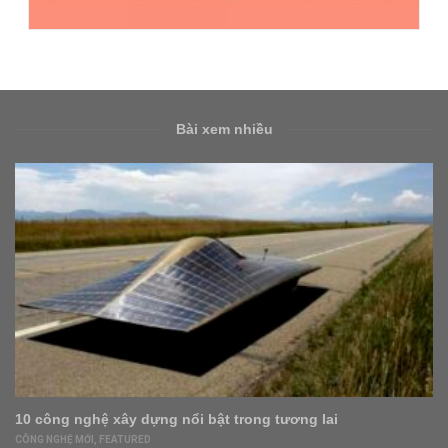
Bài xem nhiều
ệ xây dựng nổi bật trong tương lai
Xây dựng kê
nghiệp quy
,
FEATURED