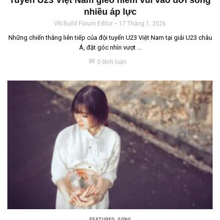
Tuyển U23 Việt Nam gieo niềm vui vào đời sống
nhiều áp lực
VN Build Forum Editor
17 Tháng 1, 2026
Những chiến thắng liên tiếp của đội tuyển U23 Việt Nam tại giải U23 châu
Á, đặt góc nhìn vượt ...
chat_bubble
0 bình luận
FEATURED
,
SỐNG