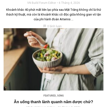
VN Build Forum Editor
6 Tháng 4, 2026
Khoảnh khắc 40 phút mất liên lạc phía sau Mặt Trăng không chỉ là thử
thách kỹ thuật, mà còn là khoảnh khắc cô độc giữa không gian vô tận
của phi hành đoàn Artemis ...
chat_bubble
0 bình luận
FEATURED
,
SỐNG
Ăn uống thanh lành quanh năm được chứ?