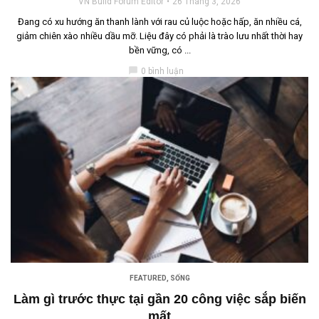
VN Build Forum Editor
26 Tháng 3, 2026
Đang có xu hướng ăn thanh lành với rau củ luộc hoặc hấp, ăn nhiều cá,
giảm chiên xào nhiều dầu mỡ. Liệu đây có phải là trào lưu nhất thời hay
bền vững, có ...
chat_bubble
0 bình luận
FEATURED
,
SỐNG
Làm gì trước thực tại gần 20 công việc sắp biến
mất