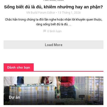
Sống biết đủ là đủ, khiêm nhường hay an phận?
VN Build Forum Editor
13 Tháng 1, 2026
Chắc hẳn trong chúng ta đôi lần nghe hoặc nhận lời khuyên quen thuộc,
rằng sống biết đủ là đủ. ...
chat_bubble
0 bình luận
Load More
Dành cho bạn
Dự án