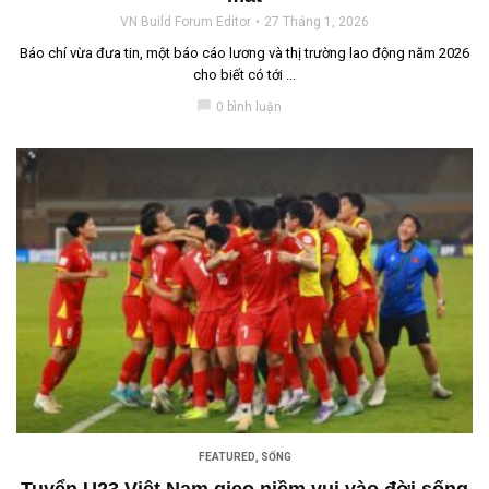
VN Build Forum Editor
27 Tháng 1, 2026
Báo chí vừa đưa tin, một báo cáo lương và thị trường lao động năm 2026
cho biết có tới ...
chat_bubble
0 bình luận
FEATURED
,
SỐNG