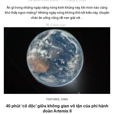
VN Build Forum Editor
11 Tháng 4, 2026
Ăn gì trong những ngày nắng nóng kinh khủng này, khi món nào cũng
khó thấy ngon miệng? Những ngày nóng không thở nổi kiểu này, chuyện
chán ăn uống cũng rất nan giải với ...
chat_bubble
0 bình luận
FEATURED
,
SỐNG
40 phút ‘cô độc’ giữa không gian vô tận của phi hành
đoàn Artemis II