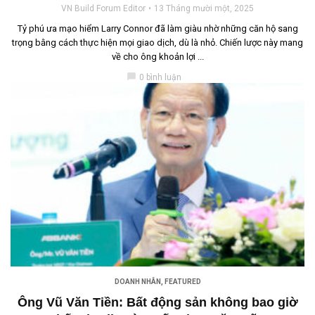
VN Build Forum Editor
13 Tháng mười một, 2025
Tỷ phú ưa mạo hiểm Larry Connor đã làm giàu nhờ những căn hộ sang
trọng bằng cách thực hiện mọi giao dịch, dù là nhỏ. Chiến lược này mang
về cho ông khoản lợi ...
chat_bubble
0 bình luận
DOANH NHÂN
,
FEATURED
Ông Vũ Văn Tiền: Bất động sản không bao giờ