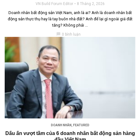
VN Build Forum Editor
8 Tháng 2, 2026
Doanh nhân bất động sản Việt Nam, anh là ai? Anh là doanh nhân bất
động sản thực thụ hay là tay buôn nhà đất? Anh để lại gì ngoài giá đất
tăng? Không phải ...
chat_bubble
0 bình luận
DOANH NHÂN
,
FEATURED
Dấu ấn vượt tầm của 6 doanh nhân bất động sản hàng
đầu Việt Nam