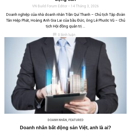
VN Build Forum Editor
14 Tháng 3, 2026
Doanh nghiệp của nhà doanh nhân Trần Quí Thanh – Chủ tịch Tập đoàn
Tân Hiệp Phát, Hoàng Anh Gia Lai của bầu Đức, ông Lê Phước Vũ – Chủ
tịch Hội đồng quản trị ...
chat_bubble
0 bình luận
DOANH NHÂN
,
FEATURED
Doanh nhân bất động sản Việt, anh là ai?