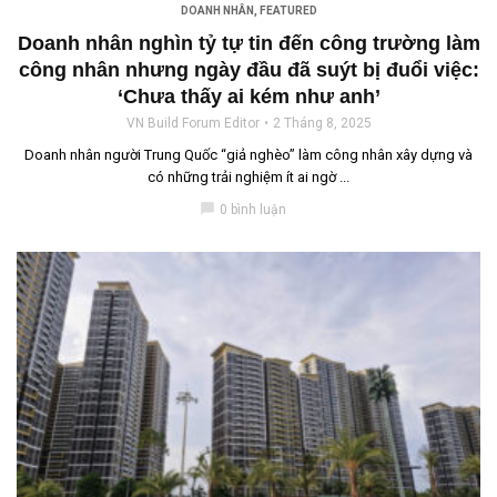
DOANH NHÂN
,
FEATURED
Doanh nhân nghìn tỷ tự tin đến công trường làm
công nhân nhưng ngày đầu đã suýt bị đuổi việc:
‘Chưa thấy ai kém như anh’
VN Build Forum Editor
2 Tháng 8, 2025
Doanh nhân người Trung Quốc “giả nghèo” làm công nhân xây dựng và
có những trải nghiệm ít ai ngờ ...
chat_bubble
0 bình luận