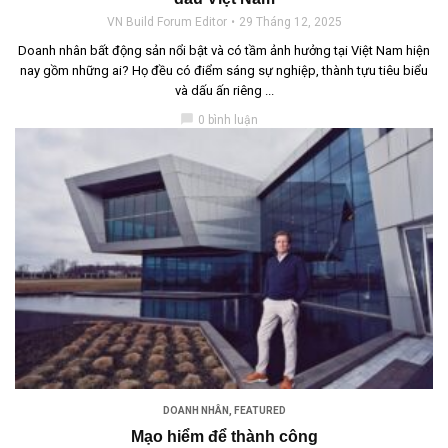
VN Build Forum Editor
29 Tháng 12, 2025
Doanh nhân bất động sản nổi bật và có tầm ảnh hưởng tại Việt Nam hiện
nay gồm những ai? Họ đều có điểm sáng sự nghiệp, thành tựu tiêu biểu
và dấu ấn riêng ...
chat_bubble
0 bình luận
DOANH NHÂN
,
FEATURED
Mạo hiểm để thành công