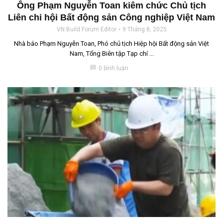
Ông Phạm Nguyễn Toan kiêm chức Chủ tịch
Liên chi hội Bất động sản Công nghiệp Việt Nam
VN Build Forum Editor
9 Tháng 8, 2025
Nhà báo Phạm Nguyễn Toan, Phó chủ tịch Hiệp hội Bất động sản Việt
Nam, Tổng Biên tập Tạp chí ...
chat_bubble
0 bình luận