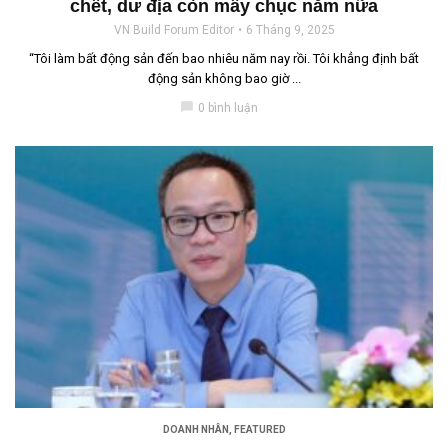
chết, dư địa còn mấy chục năm nữa
VN Build Forum Editor
6 Tháng 9, 2025
“Tôi làm bất động sản đến bao nhiêu năm nay rồi. Tôi khẳng định bất
động sản không bao giờ ...
chat_bubble
0 bình luận
DOANH NHÂN
,
FEATURED