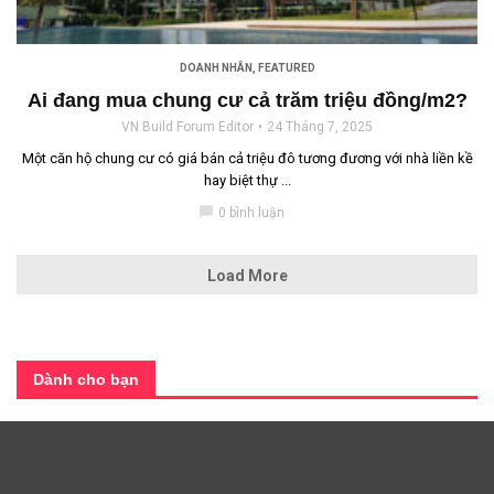
DOANH NHÂN
,
FEATURED
Ai đang mua chung cư cả trăm triệu đồng/m2?
VN Build Forum Editor
24 Tháng 7, 2025
Một căn hộ chung cư có giá bán cả triệu đô tương đương với nhà liền kề
hay biệt thự ...
chat_bubble
0 bình luận
Load More
Dành cho bạn