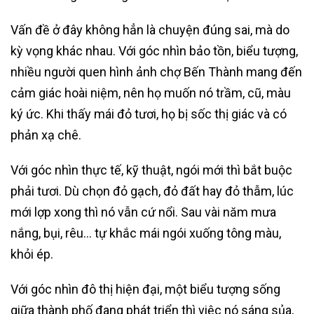
Vấn đề ở đây không hẳn là chuyện đúng sai, mà do
kỳ vọng khác nhau. Với góc nhìn bảo tồn, biểu tượng,
nhiều người quen hình ảnh chợ Bến Thành mang đến
cảm giác hoài niệm, nên họ muốn nó trầm, cũ, màu
ký ức. Khi thấy mái đỏ tươi, họ bị sốc thị giác và có
phản xạ chê.
Với góc nhìn thực tế, kỹ thuật, ngói mới thì bắt buộc
phải tươi. Dù chọn đỏ gạch, đỏ đất hay đỏ thẫm, lúc
mới lợp xong thì nó vẫn cứ nổi. Sau vài năm mưa
nắng, bụi, rêu… tự khắc mái ngói xuống tông màu,
khỏi ép.
Với góc nhìn đô thị hiện đại, một biểu tượng sống
giữa thành phố đang phát triển thì việc nó sáng sủa,