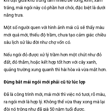
khi đặt giữa khu trung tâm nhiều bê tông, kính, xám
trắng, mái ngói này có phần hơi chói, đặc biệt là dưới
nắng trưa.
Một số người quen với hình ảnh mái cũ sẽ thấy màu
mới quá mới, thiếu độ trầm, chưa tạo cảm giác chiều
sâu lịch sử lâu đời như chợ vốn có.
Nếu ngói đỏ được xử lý trầm hơn một chút như đỏ
đất, đỏ thẫm, hoặc kết hợp tốt hơn với cây xanh,
quảng trường xung quanh thì hài hòa và vừa mắt hơn.
Đừng bắt mái ngói mới phải cũ từ lúc lợp
Đã là công trình mới, mái mới thì việc nó tươi, rõ màu,
ra ngói mới là hợp lý. Không thể vừa thay xong mà lại
đòi nó trông như đã già 50 năm tuổi được.