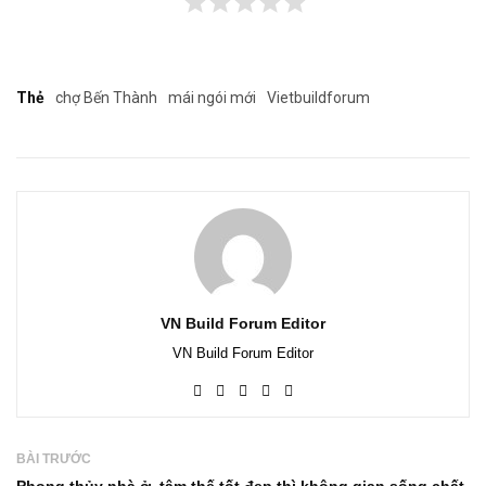
Thẻ
chợ Bến Thành
mái ngói mới
Vietbuildforum
VN Build Forum Editor
VN Build Forum Editor
BÀI TRƯỚC
Phong thủy nhà ở, tâm thế tốt đẹp thì không gian sống chất