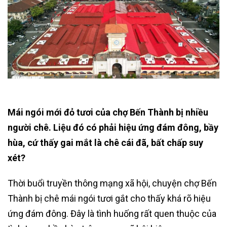
Mái ngói mới đỏ tươi của chợ Bến Thành bị nhiều
người chê. Liệu đó có phải hiệu ứng đám đông, bầy
hùa, cứ thấy gai mắt là chê cái đã, bất chấp suy
xét?
Thời buổi truyền thông mạng xã hội, chuyện chợ Bến
Thành bị chê mái ngói tươi gắt cho thấy khá rõ hiệu
ứng đám đông. Đây là tình huống rất quen thuộc của