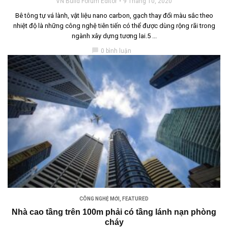
VN Build Forum Editor
9 Tháng 10, 2020
Bê tông tự vá lành, vật liệu nano carbon, gạch thay đổi màu sắc theo
nhiệt độ là những công nghệ tiên tiến có thể được dùng rộng rãi trong
ngành xây dựng tương lai.5 ...
chat_bubble
0 bình luận
CÔNG NGHỆ MỚI
,
FEATURED
Nhà cao tầng trên 100m phải có tầng lánh nạn phòng
cháy