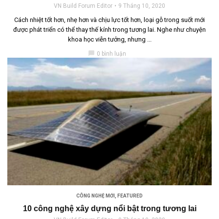
VN Build Forum Editor
9 Tháng 10, 2020
Cách nhiệt tốt hơn, nhẹ hơn và chịu lực tốt hơn, loại gỗ trong suốt mới
được phát triển có thể thay thế kính trong tương lai. Nghe như chuyện
khoa học viễn tưởng, nhưng ...
chat_bubble
0 bình luận
CÔNG NGHỆ MỚI
,
FEATURED
10 công nghệ xây dựng nổi bật trong tương lai