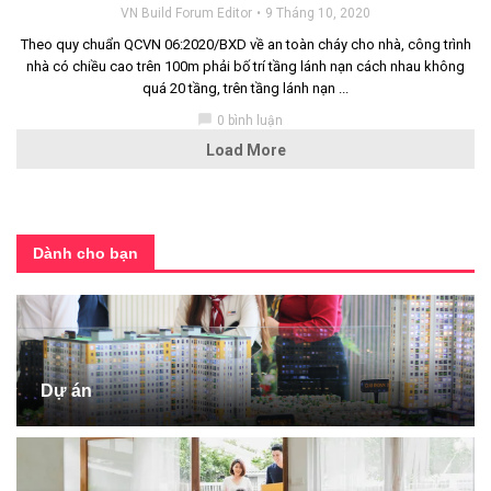
VN Build Forum Editor
9 Tháng 10, 2020
Theo quy chuẩn QCVN 06:2020/BXD về an toàn cháy cho nhà, công trình
nhà có chiều cao trên 100m phải bố trí tầng lánh nạn cách nhau không
quá 20 tầng, trên tầng lánh nạn ...
chat_bubble
0 bình luận
Load More
Dành cho bạn
Dự án