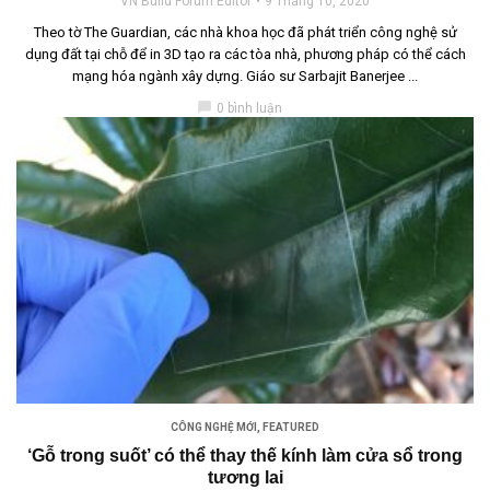
VN Build Forum Editor
9 Tháng 10, 2020
Theo tờ The Guardian, các nhà khoa học đã phát triển công nghệ sử
dụng đất tại chỗ để in 3D tạo ra các tòa nhà, phương pháp có thể cách
mạng hóa ngành xây dựng. Giáo sư Sarbajit Banerjee ...
chat_bubble
0 bình luận
CÔNG NGHỆ MỚI
,
FEATURED
‘Gỗ trong suốt’ có thể thay thế kính làm cửa sổ trong
tương lai