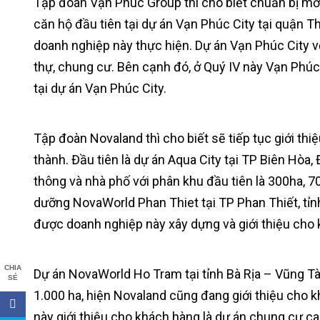
Tập đoàn Vạn Phúc Group thì cho biết chuẩn bị mở
căn hộ đầu tiên tại dự án Vạn Phúc City tại quận 
doanh nghiệp này thực hiện. Dự án Vạn Phúc City vớ
thự, chung cư. Bên cạnh đó, ở Quý IV này Vạn Ph
tại dự án Vạn Phúc City.
Tập đoàn Novaland thì cho biết sẽ tiếp tục giới thiệ
thành. Đầu tiên là dự án Aqua City tại TP Biên Hòa,
thông và nhà phố với phân khu đầu tiên là 300ha, 7
dưỡng NovaWorld Phan Thiet tại TP Phan Thiết, tỉ
được doanh nghiệp này xây dựng và giới thiệu cho
CHIA
Dự án NovaWorld Ho Tram tại tỉnh Bà Rịa – Vũng Tàu
SẺ
1.000 ha, hiện Novaland cũng đang giới thiệu cho 
này giới thiệu cho khách hàng là dự án chung cư 