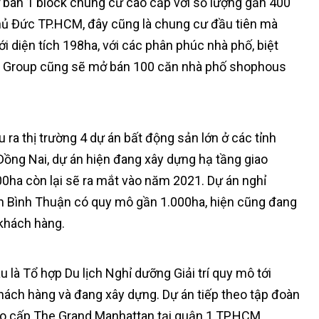
 bán 1 block chung cư cao cấp với số lượng gần 400
Thủ Đức TP.HCM, đây cũng là chung cư đầu tiên mà
i diện tích 198ha, với các phân phúc nhà phố, biệt
úc Group cũng sẽ mở bán 100 căn nhà phố shophous
u ra thị trường 4 dự án bất động sản lớn ở các tỉnh
 Đồng Nai, dự án hiện đang xây dựng hạ tầng giao
00ha còn lại sẽ ra mắt vào năm 2021. Dự án nghỉ
nh Bình Thuận có quy mô gần 1.000ha, hiện cũng đang
 khách hàng.
 là Tổ hợp Du lịch Nghỉ dưỡng Giải trí quy mô tới
khách hàng và đang xây dựng. Dự án tiếp theo tập đoàn
cao cấp The Grand Manhattan tại quận 1 TP.HCM.