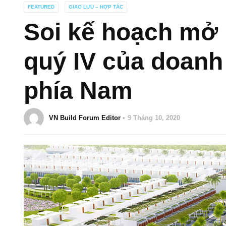
FEATURED
GIAO LƯU – HỢP TÁC
Soi kế hoạch mở 
quý IV của doanh
phía Nam
VN Build Forum Editor
9 Tháng 10, 2020