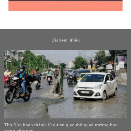
Bài xem nhiều
hủ Đức hoàn thành 10 dự án giao thông và trường học
T
trong năm nay
l