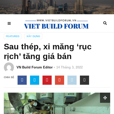
FEATURED
XÂY DỰNG
Sau thép, xi măng ‘rục
rịch’ tăng giá bán
VN Build Forum Editor
14 Tháng 3, 2022
CHIA SẺ