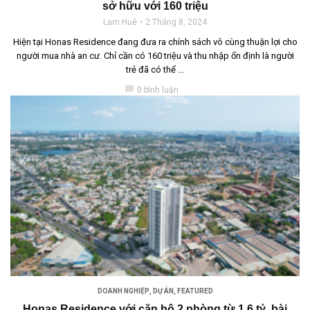
sở hữu với 160 triệu
Lam Huê
2 Tháng 8, 2024
Hiện tại Honas Residence đang đưa ra chính sách vô cùng thuận lợi cho
người mua nhà an cư. Chỉ cần có 160 triệu và thu nhập ổn định là người
trẻ đã có thể ...
chat_bubble
0 bình luận
DOANH NGHIỆP
,
DỰ ÁN
,
FEATURED
Honas Residence với căn hộ 2 phòng từ 1,6 tỷ, bài