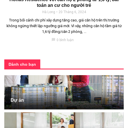
toán an cư cho người trẻ
Hà Long
20 Tháng 6, 2024
Trong bối cảnh chi phí xây dựng tăng cao, giá căn hộ trên thị trường
không ngừng thiết lập ngưỡng giá mới. Vì vậy, những căn hộ tầm giá từ
1,6 tỷ đồng/căn 2 phòng, ...
chat_bubble
0 bình luận
Dành cho bạn
Dự án