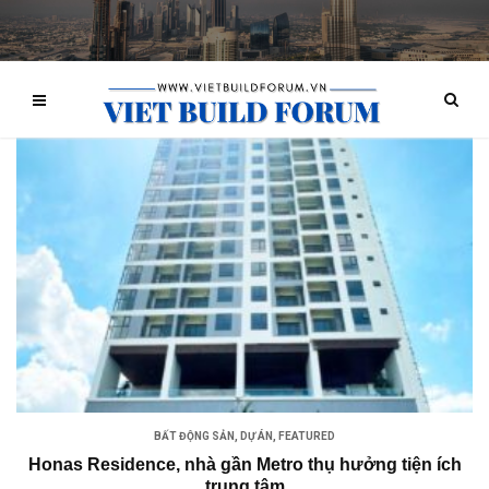
BẤT ĐỘNG SẢN
,
DỰ ÁN
,
FEATURED
Honas Residence, nhà gần Metro thụ hưởng tiện ích
trung tâm