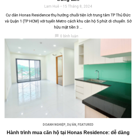
Lam Huê
15 Tháng 8, 2024
Cư dân Honas Residence thụ hưởng chuỗi tiện ích trung tâm TP Thủ Đức
và Quận 1 (TP HCM) với tuyến Metro cách khu căn hộ 5 phút di chuyển. Sở
hữu mặt tiền 3 ...
chat_bubble
0 bình luận
DOANH NGHIỆP
,
DỰ ÁN
,
FEATURED
Hành trình mua căn hộ tại Honas Residence: dễ dàng