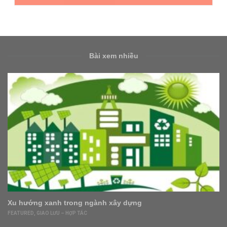
Bài xem nhiều
anh trong ngành xây dựng
Mẹ 9X tự cả
triệu
 LƯU – HỢP TÁC
FEATURED
,
NHÀ 