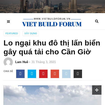
FEATURED
XÂY DỰNG
Lo ngại khu đô thị lấn biển
gây quá tải cho Cần Giờ
Lam Huê
31 Tháng 3, 2021
CHIA SẺ