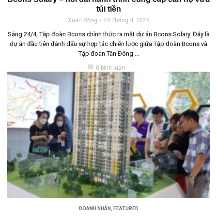
túi tiền
Xuân Đồng
24 Tháng 4, 2025
Sáng 24/4, Tập đoàn Bcons chính thức ra mắt dự án Bcons Solary. Đây là
dự án đầu tiên đánh dấu sự hợp tác chiến lược giữa Tập đoàn Bcons và
Tập đoàn Tân Đông ...
chat_bubble
0 bình luận
DOANH NHÂN
,
FEATURED