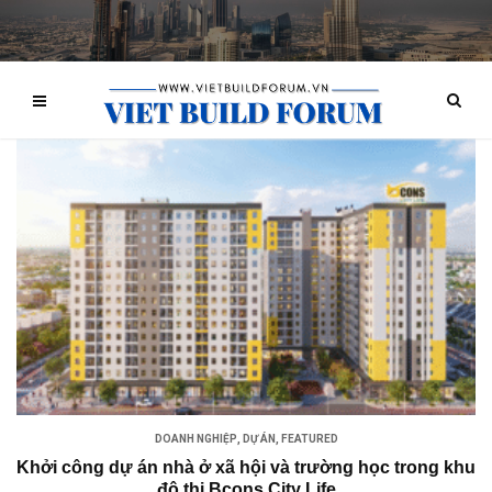
DOANH NGHIỆP
,
DỰ ÁN
,
FEATURED
Khởi công dự án nhà ở xã hội và trường học trong khu
đô thị Bcons City Life