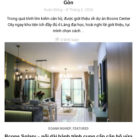
Gòn
Xuân Đồng
8 Tháng 6, 2026
Trong quá trình tìm kiếm căn hộ, được giới thiệu về dự án Bcons Center
City ngay khu tiện ích đầy đủ ở Làng đại học, hoài nghi lời giới thiệu, tụi
mình chọn cách ...
chat_bubble
0 bình luận
DOANH NGHIỆP
,
FEATURED
Bcons Solary – nối dài hành trình cung cấp căn hộ vừa