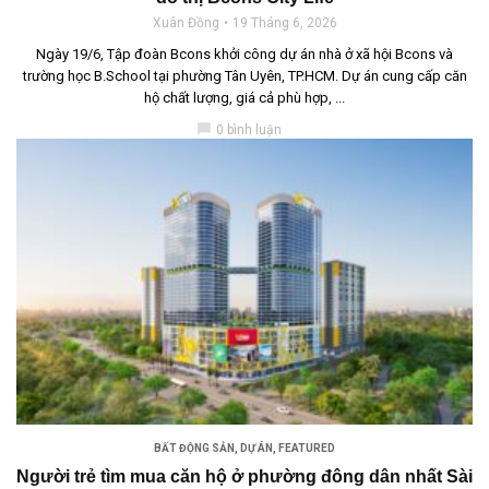
Xuân Đồng
19 Tháng 6, 2026
Ngày 19/6, Tập đoàn Bcons khởi công dự án nhà ở xã hội Bcons và
trường học B.School tại phường Tân Uyên, TP.HCM. Dự án cung cấp căn
hộ chất lượng, giá cả phù hợp, ...
chat_bubble
0 bình luận
BẤT ĐỘNG SẢN
,
DỰ ÁN
,
FEATURED
Người trẻ tìm mua căn hộ ở phường đông dân nhất Sài