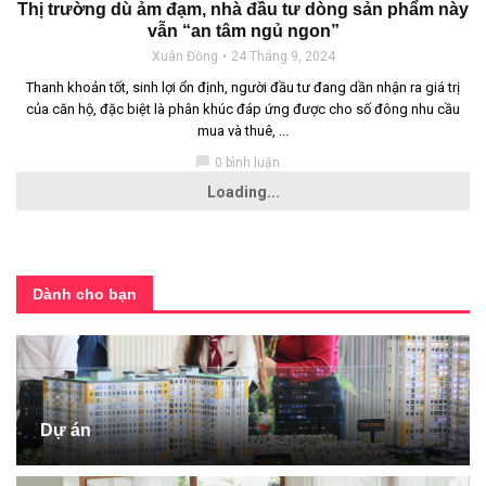
Thị trường dù ảm đạm, nhà đầu tư dòng sản phẩm này
vẫn “an tâm ngủ ngon”
Xuân Đồng
24 Tháng 9, 2024
Thanh khoản tốt, sinh lợi ổn định, người đầu tư đang dần nhận ra giá trị
của căn hộ, đặc biệt là phân khúc đáp ứng được cho số đông nhu cầu
mua và thuê, ...
chat_bubble
0 bình luận
Loading...
Dành cho bạn
Dự án