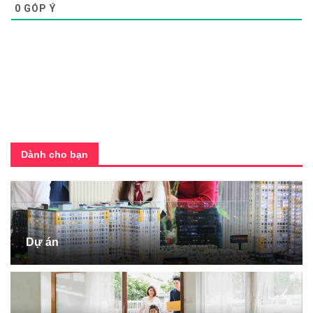
0
GÓP Ý
Dành cho bạn
Dự án