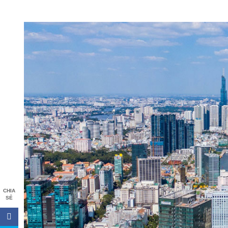
CHIA
SẺ