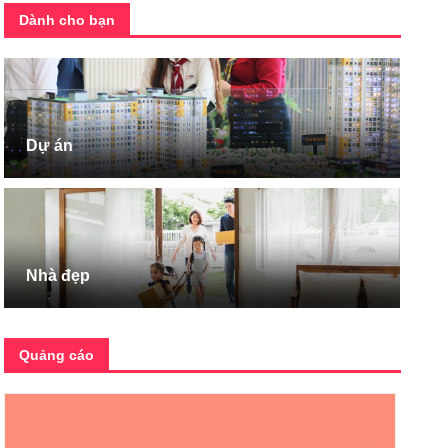
Dành cho bạn
Dự án
Nhà đẹp
Quảng cáo