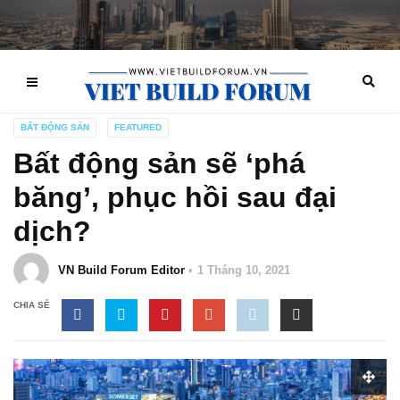
BẤT ĐỘNG SẢN
FEATURED
Bất động sản sẽ ‘phá
băng’, phục hồi sau đại
dịch?
VN Build Forum Editor
1 Tháng 10, 2021
CHIA SẺ