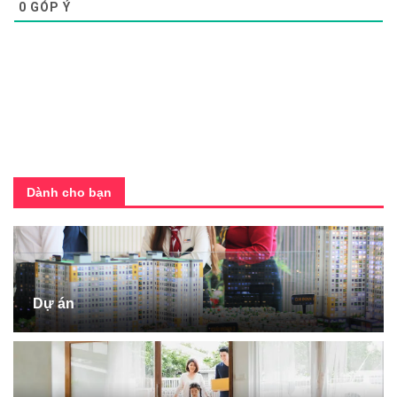
0
GÓP Ý
Dành cho bạn
Dự án