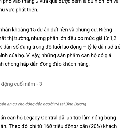
nh phố vào tháng 2 vừa qua được xem là cú hích lớn và
u vực phát triển.
nhận khoảng 15 dự án đất nền và chung cư. Riêng
ắt thị trường, nhưng phần lớn đều có mức giá từ 1,2
 dân số đang trong độ tuổi lao động – tỷ lệ dân số trẻ
hính của họ. Vì vậy, những sản phẩm căn hộ có giá
hanh chóng hấp dẫn đông đảo khách hàng.
 toán an cư cho đông đảo người trẻ tại Bình Dương
 án căn hộ Legacy Central đã lập tức làm nóng bừng
ẫn. Theo đó, chỉ từ 168 triệu đồng/ căn (20%) khách