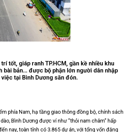
 trí tốt, giáp ranh TP.HCM, gần kề nhiều khu
ch bài bản… được bộ phận lớn người dân nhập
 việc tại Bình Dương săn đón.
 điểm phía Nam, hạ tầng giao thông đồng bộ, chính sách
 dào, Bình Dương được ví như “thỏi nam châm” hấp
ến nay, toàn tỉnh có 3.865 dự án, với tổng vốn đăng