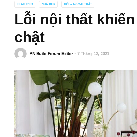
FEATURED
NHÀ ĐẸP
NỘI – NGOẠI THẤT
Lỗi nội thất khiế
chật
VN Build Forum Editor
7 Tháng 12, 2021