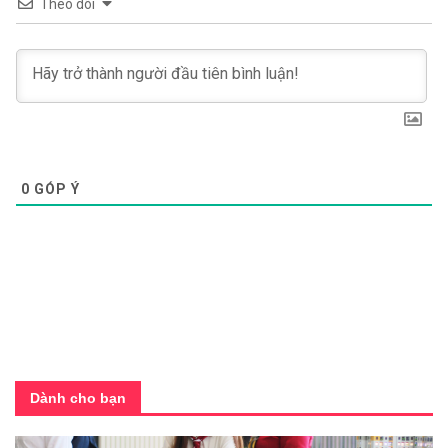
Theo dõi
0
GÓP Ý
Dành cho bạn