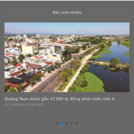
Bài xem nhiều
gần 47.000 tỷ đồng phát triển nhà ở
Đất đô thị cả nư
năm
RED
BẤT ĐỘNG SẢN
,
FEATU