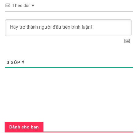
Theo dõi
0
GÓP Ý
Dành cho bạn