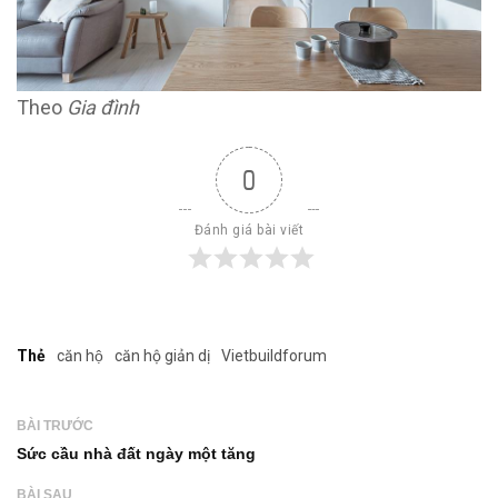
Theo
Gia đình
0
Đánh giá bài viết
Thẻ
căn hộ
căn hộ giản dị
Vietbuildforum
BÀI TRƯỚC
Sức cầu nhà đất ngày một tăng
BÀI SAU