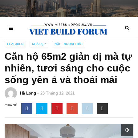
FEATURED
NHÀ ĐẸP
NỘI – NGOẠI THẤT
Căn hộ 65m2 giản dị mà tự
nhiên, tươi sáng cho cuộc
sống yên ả và thoải mái
Hà Long
23 Tháng 12, 2021
CHIA SẺ