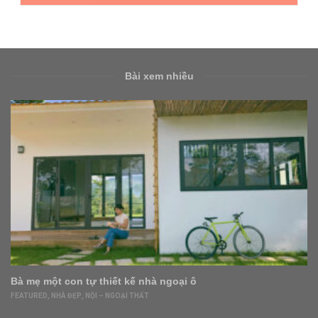
Bài xem nhiều
Bà mẹ một con tự thiết kế nhà ngoại ô
FEATURED
,
NHÀ ĐẸP
,
NỘI – NGOẠI THẤT