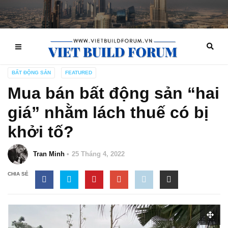
BẤT ĐỘNG SẢN
FEATURED
Mua bán bất động sản “hai
giá” nhằm lách thuế có bị
khởi tố?
Tran Minh
25 Tháng 4, 2022
CHIA SẺ