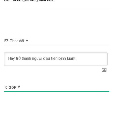
Căn hộ có gác lửng siêu chất
Theo dõi
0
GÓP Ý