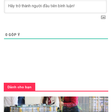
0
GÓP Ý
Dành cho bạn