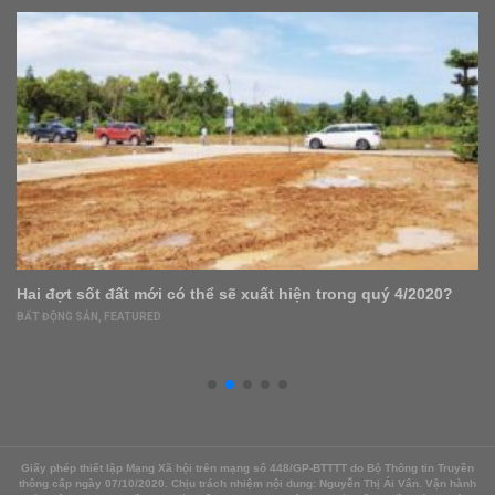
Hai đợt sốt đất mới có thể sẽ xuất hiện trong quý 4/2020?
BẤT ĐỘNG SẢN
,
FEATURED
Giấy phép thiết lập Mạng Xã hội trên mạng số 448/GP-BTTTT do Bộ Thông tin Truyền
thông cấp ngày 07/10/2020. Chịu trách nhiệm nội dung: Nguyễn Thị Ái Vân. Vận hành