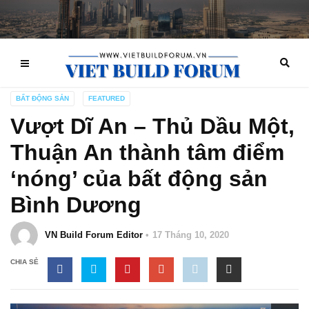
BẤT ĐỘNG SẢN
FEATURED
Vượt Dĩ An – Thủ Dầu Một,
Thuận An thành tâm điểm
‘nóng’ của bất động sản
Bình Dương
VN Build Forum Editor
17 Tháng 10, 2020
CHIA SẺ