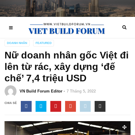
DOANH NHÂN
FEATURED
Nữ doanh nhân gốc Việt đi
lên từ rác, xây dựng ‘đế
chế’ 7,4 triệu USD
VN Build Forum Editor
7 Tháng 5, 2022
CHIA SẺ