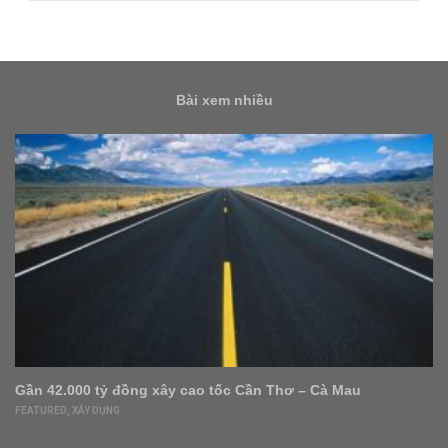
Bài xem nhiều
Doanh nghiệp kinh doanh bất động sản thành lập mới tăng
mạnh
DOANH NGHIỆP
,
FEATURED