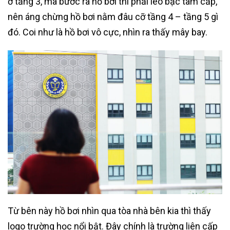
ở tầng 3, mà bước ra hồ bơi thì phải leo bậc tam cấp,
nên áng chừng hồ bơi nằm đâu cỡ tầng 4 – tầng 5 gì
đó. Coi như là hồ bơi vô cực, nhìn ra thấy mây bay.
Từ bên này hồ bơi nhìn qua tòa nhà bên kia thì thấy
logo trường học nổi bật. Đây chính là trường liên cấp