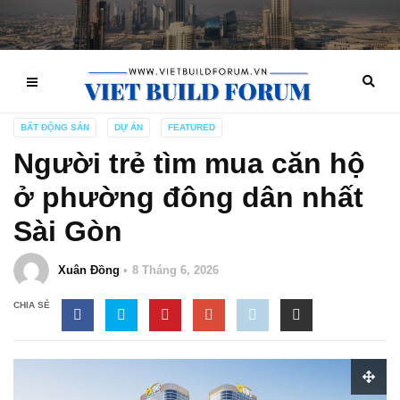
BẤT ĐỘNG SẢN
DỰ ÁN
FEATURED
Người trẻ tìm mua căn hộ
ở phường đông dân nhất
Sài Gòn
Xuân Đồng
8 Tháng 6, 2026
CHIA SẺ