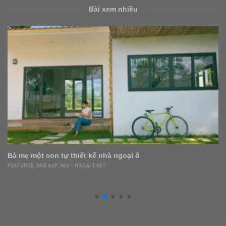
Bài xem nhiều
i ô
Tổng giám đốc Sun Group Bùi Thị
tôi tìm thấy cơ hội trong thách thức
DOANH NGHIỆP
,
FEATURED