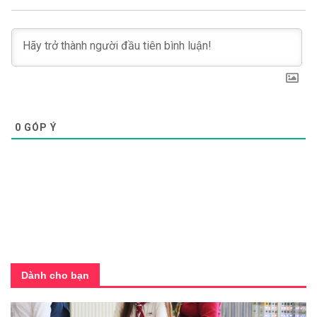
0
GÓP Ý
Dành cho bạn