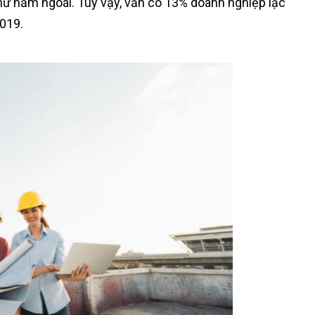
 như năm ngoái. Tuy vậy, vẫn có 13% doanh nghiệp lạc
019.