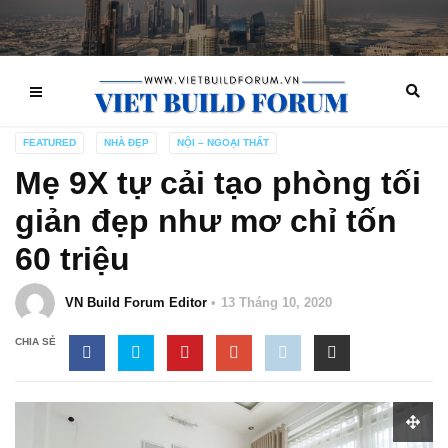
FEATURED
NHÀ ĐẸP
NỘI – NGOẠI THẤT
Mẹ 9X tự cải tạo phòng tối
giản đẹp như mơ chỉ tốn
60 triệu
VN Build Forum Editor
13 Tháng 10, 2020
CHIA SẺ