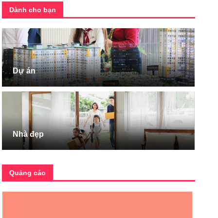
Dành cho bạn
Dự án
Nhà đẹp
Quảng cáo