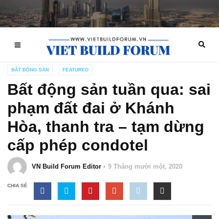
BẤT ĐỘNG SẢN
FEATURED
Bất động sản tuần qua: sai
phạm đất đai ở Khánh
Hòa, thanh tra – tạm dừng
cấp phép condotel
VN Build Forum Editor
9 Tháng mười một, 2020
CHIA SẺ