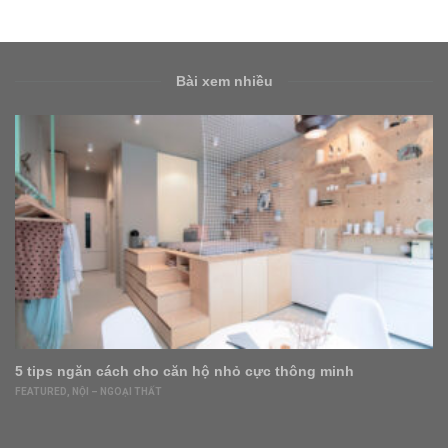
Bài xem nhiều
Bất động sản Việt Nam sẽ lập đỉnh mới vì 3 điều không
giống thế giới
BẤT ĐỘNG SẢN
,
FEATURED