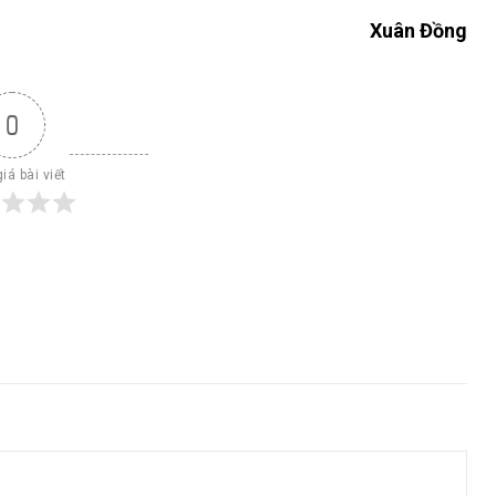
Xuân Đồng
0
iá bài viết