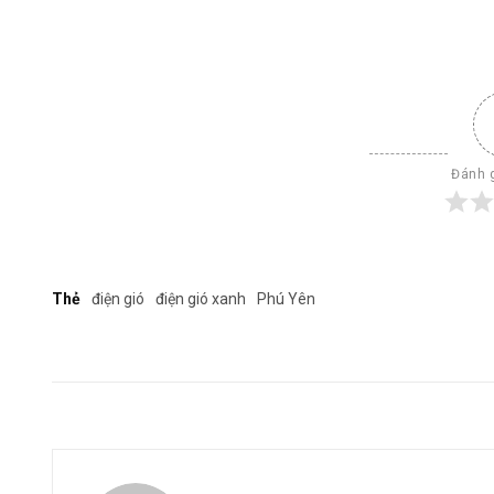
Đánh g
Thẻ
điện gió
điện gió xanh
Phú Yên