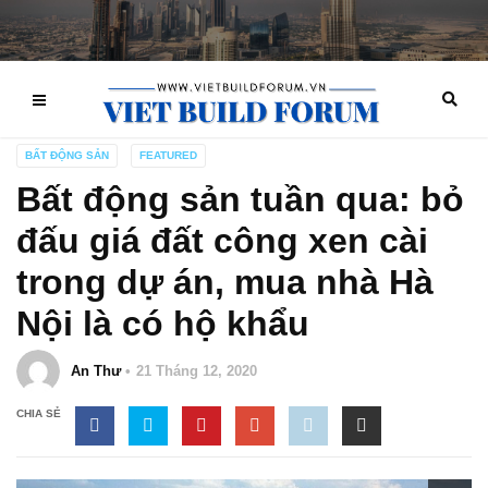
BẤT ĐỘNG SẢN
FEATURED
Bất động sản tuần qua: bỏ
đấu giá đất công xen cài
trong dự án, mua nhà Hà
Nội là có hộ khẩu
An Thư
21 Tháng 12, 2020
CHIA SẺ