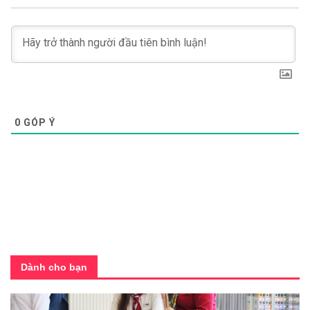
0
GÓP Ý
Dành cho bạn