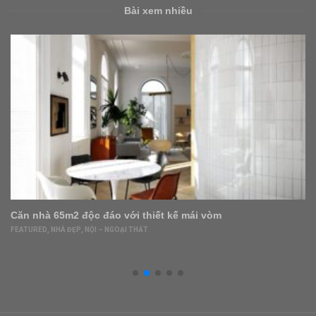
Bài xem nhiều
Căn nhà 65m2 độc đáo với thiết kế mái vòm
FEATURED
,
NHÀ ĐẸP
,
NỘI – NGOẠI THẤT