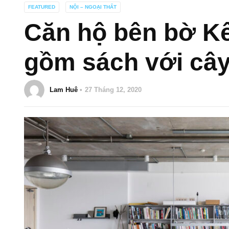
FEATURED
NỘI – NGOẠI THẤT
Căn hộ bên bờ Kê
gồm sách với câ
Lam Huê
27 Tháng 12, 2020