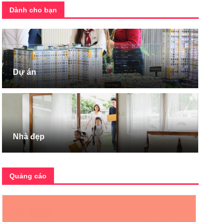
Dành cho bạn
Dự án
Nhà đẹp
Quảng cáo