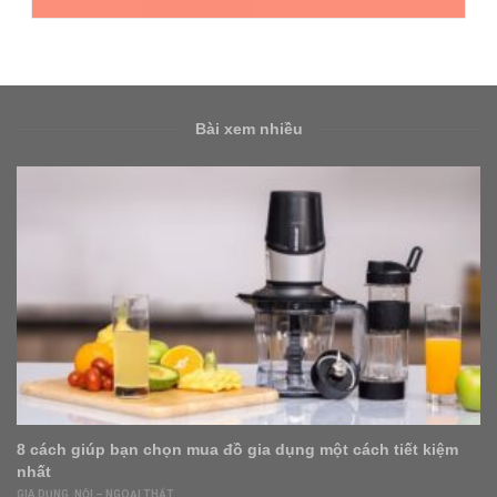
Bài xem nhiều
Nhu cầu ở thực lớn, bất động sản Bình Dương sôi động
cuối năm
BẤT ĐỘNG SẢN
,
FEATURED