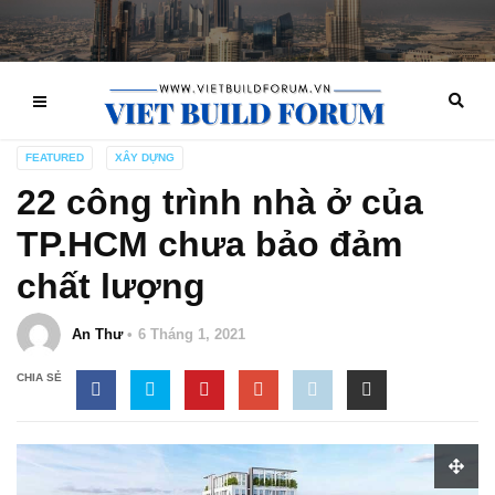
FEATURED
XÂY DỰNG
22 công trình nhà ở của
TP.HCM chưa bảo đảm
chất lượng
An Thư
6 Tháng 1, 2021
CHIA SẺ