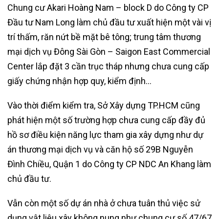
Chung cư Akari Hoàng Nam – block D do Công ty CP
Đầu tư Nam Long làm chủ đầu tư xuất hiện một vài vị
trí thấm, răn nứt bề mặt bê tông; trung tâm thương
mại dịch vụ Đông Sài Gòn – Saigon East Commercial
Center lắp đặt 3 cần trục tháp nhưng chưa cung cấp
giấy chứng nhận hợp quy, kiểm định…
Vào thời điểm kiểm tra, Sở Xây dựng TP.HCM cũng
phát hiện một số trường hợp chưa cung cấp đầy đủ
hồ sơ điều kiện năng lực tham gia xây dựng như dự
án thương mại dịch vụ và căn hộ số 29B Nguyễn
Đình Chiều, Quận 1 do Công ty CP NDC An Khang làm
chủ đầu tư.
Vẫn còn một số dự án nhà ở chưa tuân thủ việc sử
dụng vật liệu xây không nung như chung cư số 47/67