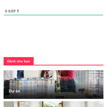
0
GÓP Ý
Dành cho bạn
Dự án