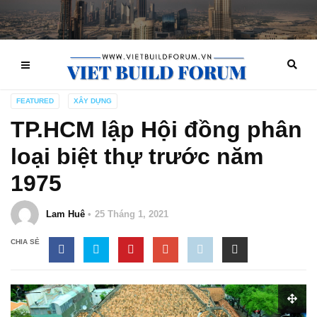
FEATURED
XÂY DỰNG
TP.HCM lập Hội đồng phân
loại biệt thự trước năm
1975
Lam Huê
25 Tháng 1, 2021
CHIA SẺ