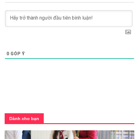
0
GÓP Ý
Dành cho bạn