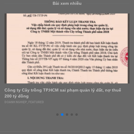
Bài xem nhiều
ông ty Cây trồng TP.HCM sai phạm quản lý đất, nợ thuế
7
00 tỷ đồng
F
OANH NGHIỆP
,
FEATURED