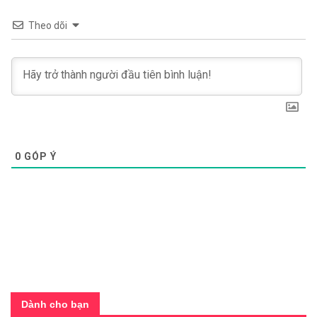
Theo dõi
0
GÓP Ý
Dành cho bạn