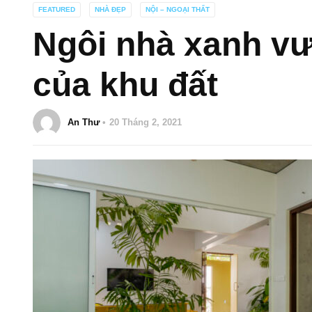
FEATURED
NHÀ ĐẸP
NỘI – NGOẠI THẤT
Ngôi nhà xanh vư
của khu đất
An Thư
20 Tháng 2, 2021