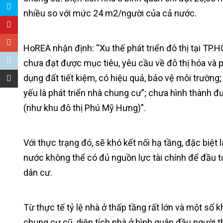
nhiều so với mức 24 m2/người của cả nước.
HoREA nhận định: “Xu thế phát triển đô thị tại TP.
chưa đạt được mục tiêu, yêu cầu về đô thị hóa và 
dụng đất tiết kiệm, có hiệu quả, bảo vệ môi trường
yếu là phát triển nhà chung cư”; chưa hình thành đ
(như khu đô thị Phú Mỹ Hưng)”.
Với thực trạng đó, sẽ khó kết nối hạ tầng, đặc biệt 
nước không thể có đủ nguồn lực tài chính để đầu tư
dân cư.
Từ thực tế tỷ lệ nhà ở thấp tầng rất lớn và một số 
chung cư cũ, diện tích nhà ở bình quân đầu người th