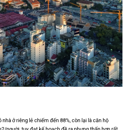
 nhà ở riêng lẻ chiếm đến 88%, còn lại là căn hộ
m2/người, tuy đạt kế hoạch đề ra nhưng thấp hơn rất