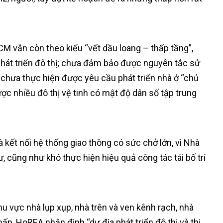
HCM vẫn còn theo kiểu “vết dầu loang – thấp tầng”,
phát triển đô thị; chưa đảm bảo được nguyên tắc sử
; chưa thực hiện được yêu cầu phát triển nhà ở “chủ
ược nhiều đô thị vệ tinh có mật độ dân số tập trung
là kết nối hệ thống giao thông có sức chở lớn, vì Nhà
, cũng như khó thực hiện hiệu quả công tác tái bố trí
khu vực nhà lụp xụp, nhà trên và ven kênh rạch, nhà
ấp, HoREA nhận định “dư địa phát triển đô thị và thị