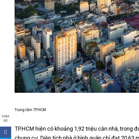
Trung tâm TP.HCM
CHIA
SẺ
TP.HCM hiện có khoảng 1,92 triệu căn nhà, trong đó
chung cư. Diện tích nhà ở bình quân chỉ đạt 20,63 