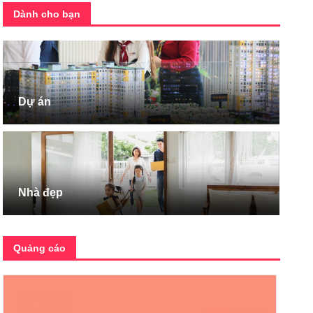
Dành cho bạn
Dự án
Nhà đẹp
Quảng cáo