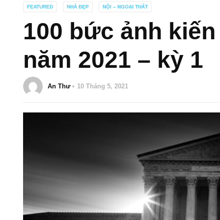
FEATURED
NHÀ ĐẸP
NỘI – NGOẠI THẤT
100 bức ảnh kiến
năm 2021 – kỳ 1
An Thư
10 Tháng 5, 2021