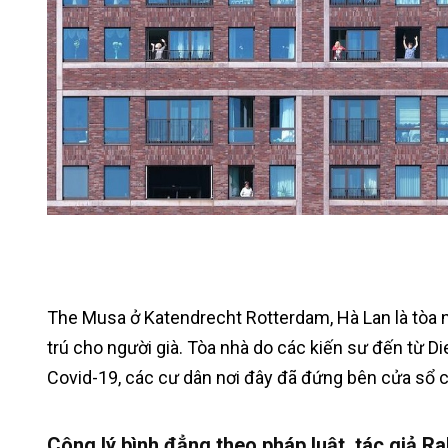
The Musa ở Katendrecht Rotterdam, Hà Lan là tòa n
trú cho người già. Tòa nhà do các kiến sư đến từ Died
Covid-19, các cư dân nơi đây đã đứng bên cửa sổ
Công lý bình đẳng theo pháp luật, tác giả Ra