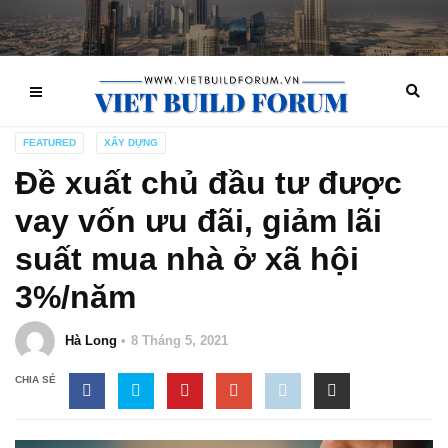
FEATURED
XÂY DỰNG
Đề xuất chủ đầu tư được
vay vốn ưu đãi, giảm lãi
suất mua nhà ở xã hội
3%/năm
Hà Long
8 Tháng 5, 2021
CHIA SẺ