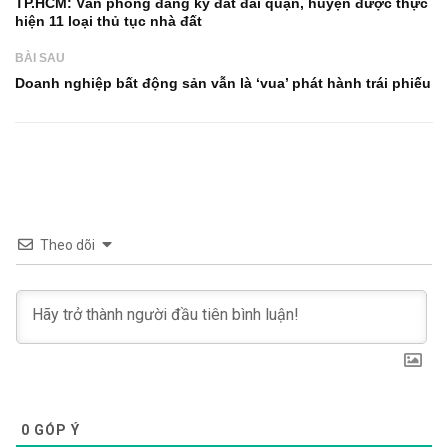
TP.HCM: Văn phòng đăng ký đất đai quận, huyện được thực
hiện 11 loại thủ tục nhà đất
BÀI SAU
Doanh nghiệp bất động sản vẫn là ‘vua’ phát hành trái phiếu
Theo dõi
0
GÓP Ý