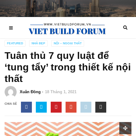
FEATURED
NHÀ ĐẸP
NỘI – NGOẠI THẤT
Tuân thủ 7 quy luật để
‘tung tẩy’ trong thiết kế nội
thất
Xuân Đồng
18 Tháng 1, 2021
CHIA SẺ