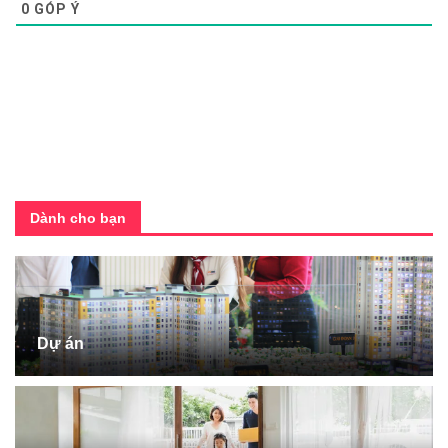
0
GÓP Ý
Dành cho bạn
Dự án