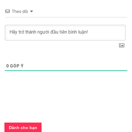
Theo dõi
0
GÓP Ý
Dành cho bạn