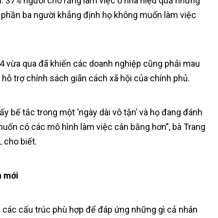
i. 37% người cho rằng làm việc ở nhà hiệu quả nhưng
t phần ba người khẳng định họ không muốn làm việc
 4 vừa qua đã khiến các doanh nghiệp cũng phải mau
hỗ trợ chính sách giãn cách xã hội của chính phủ.
ấy bế tắc trong một ‘ngày dài vô tận’ và họ đang đánh
muốn có các mô hình làm việc cân bằng hơn”, bà Trang
 cho biết.
h mới
án các cấu trúc phù hợp để đáp ứng những gì cả nhân