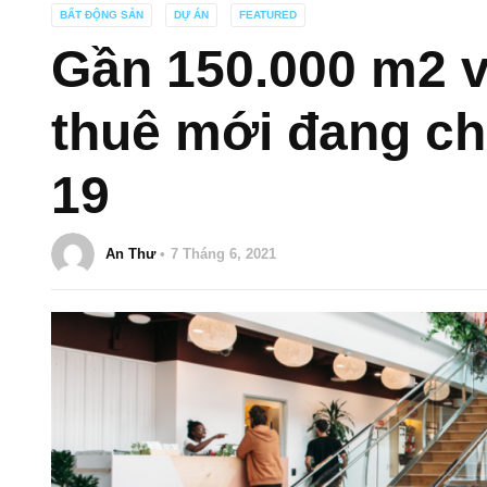
BẤT ĐỘNG SẢN
DỰ ÁN
FEATURED
Gần 150.000 m2 
thuê mới đang ch
19
An Thư
7 Tháng 6, 2021