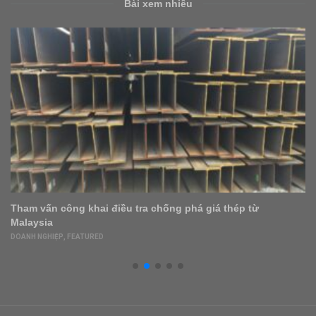
Bài xem nhiều
Tham vấn công khai điều tra chống phá giá thép từ
Malaysia
DOANH NGHIỆP
,
FEATURED