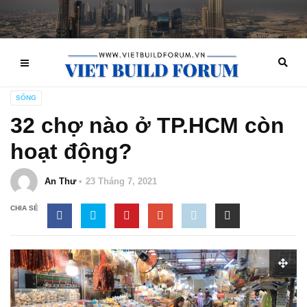
SỐNG
32 chợ nào ở TP.HCM còn
hoạt động?
An Thư
23 Tháng 7, 2021
CHIA SẺ