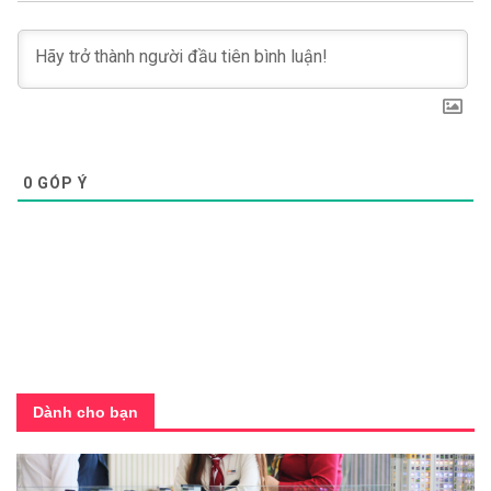
0
GÓP Ý
Dành cho bạn