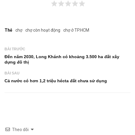
Thẻ
chợ
chợ còn hoạt động
chợ ở TP.HCM
BÀI TRƯỚC
Đến năm 2030, Long Khánh có khoảng 3.500 ha đất xây
dựng đô thị
BÀI SAU
Cả nước có hơn 1,2 triệu hécta đất chưa sử dụng
Theo dõi