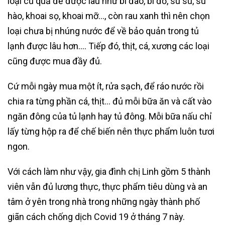
loại củ quả để được lâu như bí đao, bí đỏ, su su, su
hào, khoai sọ, khoai mỡ…, còn rau xanh thì nên chọn
loại chưa bị nhúng nước để về bảo quản trong tủ
lạnh được lâu hơn…. Tiếp đó, thịt, cá, xương các loại
cũng được mua đầy đủ.
Cứ mỗi ngày mua một ít, rửa sạch, để ráo nước rồi
chia ra từng phần cá, thịt… đủ mỗi bữa ăn và cất vào
ngăn đông của tủ lạnh hay tủ đông. Mỗi bữa nấu chỉ
lấy từng hộp ra để chế biến nên thực phẩm luôn tươi
ngon.
Với cách làm như vậy, gia đình chị Linh gồm 5 thành
viên vẫn đủ lương thực, thực phẩm tiêu dùng và an
tâm ở yên trong nhà trong những ngày thành phố
giãn cách chống dịch Covid 19 ở tháng 7 này.