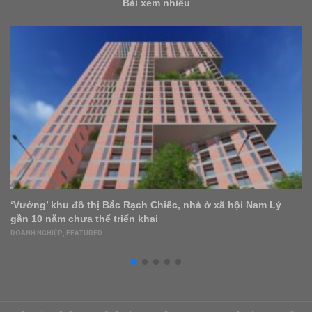
Bài xem nhiều
Siết tín dụng bất động sản: Doanh nghiệp tìm nguồn lực
tài chính
DOANH NGHIỆP
,
FEATURED