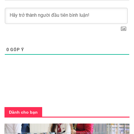
0
GÓP Ý
Dành cho bạn